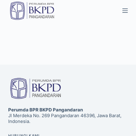
S
k
i
p
t
o
c
o
n
t
e
n
t
Perumda BPR BKPD Pangandaran
Jl Merdeka No. 269 Pangandaran 46396, Jawa Barat,
Indonesia.
HUBUNGI KAMI